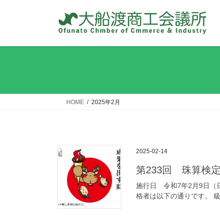
コ
ナ
ン
ビ
テ
ゲ
ン
ー
ツ
シ
へ
ョ
ス
ン
キ
に
ッ
移
HOME
2025年2月
プ
動
2025-02-14
第233回 珠算検
施行日 令和7年2月9日（
格者は以下の通りです。 級