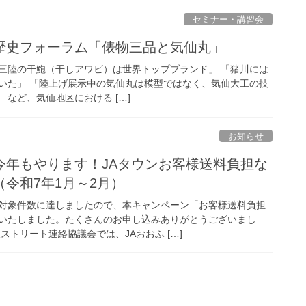
セミナー・講習会
歴史フォーラム「俵物三品と気仙丸」
「三陸の干鮑（干しアワビ）は世界トップブランド」 「猪川には
いた」 「陸上げ展示中の気仙丸は模型ではなく、気仙大工の技
 など、気仙地区における […]
お知らせ
今年もやります！JAタウンお客様送料負担な
令和7年1月～2月）
対象件数に達しましたので、本キャンペーン「お客様送料負担
いたしました。たくさんのお申し込みありがとうございまし
ストリート連絡協議会では、JAおおふ […]