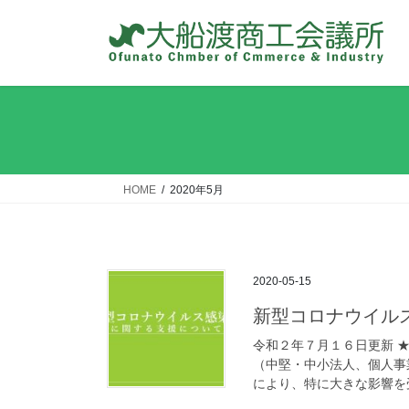
コ
ナ
ン
ビ
テ
ゲ
ン
ー
ツ
シ
へ
ョ
ス
ン
キ
に
ッ
移
HOME
2020年5月
プ
動
2020-05-15
新型コロナウイル
令和２年７月１６日更新 ★
（中堅・中小法人、個人事
により、特に大きな影響を受