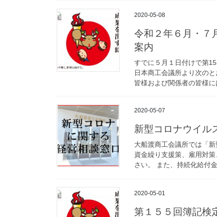
2020-05-08
令和２年６月・７
案内
すでに５月１日付けで第1
日本商工会議所より次のと
皆様および関係者の皆様には
2020-05-07
新型コロナウイル
大船渡商工会議所では「新
資金繰り支援策、雇用対策
さい。 また、持続化給付金
2020-05-01
第１５５回簿記検定