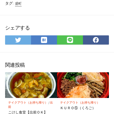
タグ:
盛町
シェアする
は
Twitter
LINE
Fac
て
で
で
で
な
シ
シ
シ
ブ
ェ
ェ
ェ
ッ
ア
ア
ア
関連投稿
ク
マ
ー
ク
に
保
テイクアウト（お持ち帰り）
/
出
テイクアウト（お持ち帰り）
存
前
ＫＵＲＯ⑤（くろご）
こけし食堂【出前ＯＫ】