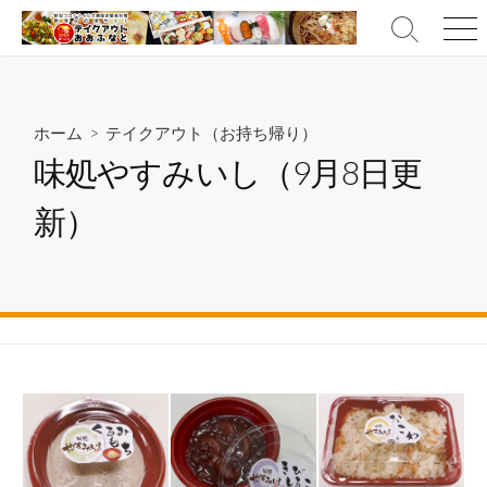
コ
検
メ
ン
索
ニ
テ
切
ュ
ン
り
ー
ツ
替
ホーム
>
テイクアウト（お持ち帰り）
え
へ
味処やすみいし（9月8日更
ス
キ
新）
ッ
プ