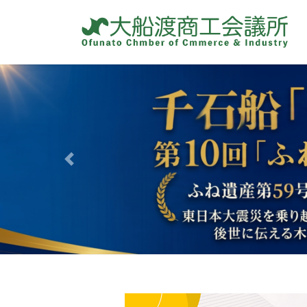
コ
ナ
ン
ビ
テ
ゲ
ン
ー
ツ
シ
へ
ョ
ス
ン
キ
に
ッ
移
プ
動
Previous