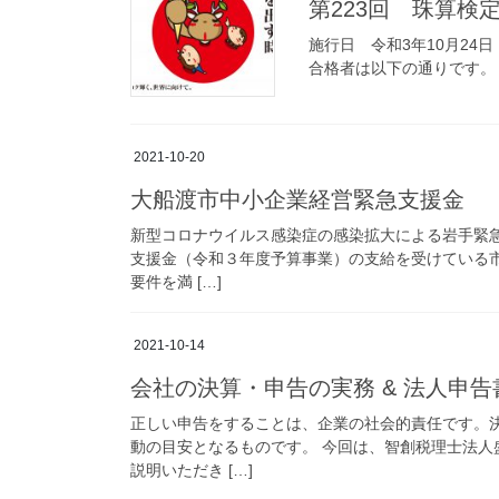
第223回 珠算検
施行日 令和3年10月24
合格者は以下の通りです。 級 受験番
2021-10-20
大船渡市中小企業経営緊急支援金
新型コロナウイルス感染症の感染拡大による岩手緊
支援金（令和３年度予算事業）の支給を受けている市
要件を満 […]
2021-10-14
会社の決算・申告の実務 & 法人申
正しい申告をすることは、企業の社会的責任です。
動の目安となるものです。 今回は、智創税理士法
説明いただき […]