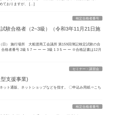
ておりますが、 […]
検定合格者番号
試験合格者（2~3級）（令和3年11月21日施
日（日） 施行場所 大船渡商工会議所 第159回簿記検定試験の合
者番号 2級 5 7 ー ー ー 3級 1 3 5 ー ー ※合格証書は12月
セミナー・講習会
型支援事業)
)＝インターネット通販、ネットショップなどを指す。 〇申込み用紙⇒こち
検定合格者番号