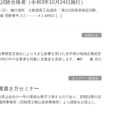
定試験合格者（令和3年10月24日施行）
日（日） 施行場所 大船渡商工会議所 「第223回珠算検定試験」
号 3 2 – – – – 4 1 &#821 […]
お知らせ
急事態宣言発出により大きな影響を受けた岩手県の地域企業経営
内の中小企業者を対象に支援金を支給します。 ■対 象 次の
セミナー・講習会
告書書き方セミナー
決算は会社の一年の業績を数字で表すものであり、翌期以降の活
人盛岡事務所（旧税理士楢山直樹事務所）より講師をお迎えし、