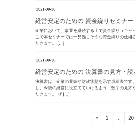
2021-09-30
経営安定のための 資金繰りセミナ
企業において、事業を継続する上で資金繰り（キャ
こで本セミナーでは一見難しそうな資金繰りの仕組
だきます。 […]
2021-09-30
経営安定のための 決算書の見方・
決算書は、企業の業績や財政状態を示す成績表です
し、今後の経営に役立てていけるよう、数字の見方
だきます。 ぜ […]
投
固
固
«
1
…
20
稿
定
定
ペ
ペ