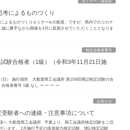
セミナー・講習会
思考によるものづくり
考によるものづくりセミナーin大船渡」ですが、県内でのコロナ
、誠に勝手ながら開催を3月に延期させていただくこととなりま
検定合格者番号
定試験合格者（1級）（令和3年11月21日施
日（日） 施行場所 大船渡商工会議所 第159回簿記検定試験の合
合格者番号 1級 なし ー ー ー ー
お知らせ
検定受験者への連絡・注意事項について
皆様へ 大船渡商工会議所 平素より、商工会議所検定試験をご活
ざいます。 2月施行予定の珠算能力検定試験、簿記検定試験