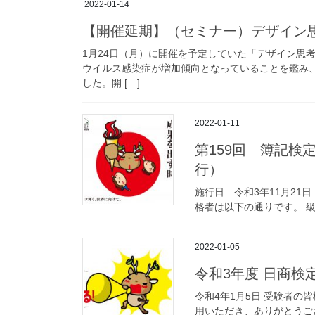
2022-01-14
【開催延期】（セミナー）デザイン
1月24日（月）に開催を予定していた「デザイン思
ウイルス感染症が増加傾向となっていることを鑑み
した。開 […]
2022-01-11
第159回 簿記検
行）
施行日 令和3年11月21
格者は以下の通りです。 級 
2022-01-05
令和3年度 日商
令和4年1月5日 受験者の
用いただき、ありがとうご