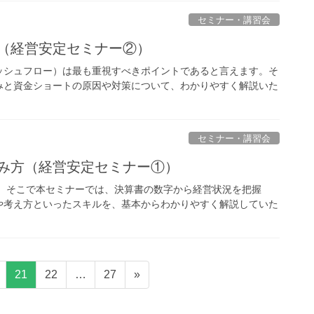
セミナー・講習会
ー（経営安定セミナー②）
ッシュフロー）は最も重視すべきポイントであると言えます。そ
みと資金ショートの原因や対策について、わかりやすく解説いた
セミナー・講習会
読み方（経営安定セミナー①）
。 そこで本セミナーでは、決算書の数字から経営状況を把握
や考え方といったスキルを、基本からわかりやすく解説していた
固
固
固
21
22
…
27
»
定
定
定
ペ
ペ
ペ